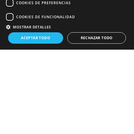
COOKIES DE PREFERENCIAS
COOKIES DE FUNCIONALIDAD
MOSTRAR DETALLES
ACEPTAR TODO
RECHAZAR TODO
Un PDF con claves para
que tus campañas de
marketing online
destaquen y generen un
retorno tangible durante
la temporada más
competitiva del año.