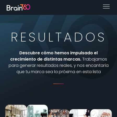
RESULTADOS
Descubre cómo hemos impulsado el
crecimiento de distintas
marcas.
Trabajamos
para generar resultados reales, y nos
encantaría
que tu marca sea la próxima en esta lista
Sector
Amazon
Seguros
Viajes
Electrónica
DSP
de
y
de
Nutrición
Sector
Decesos
LEADS
LEADS
Hoteles
Consumo
Deportiva
Legal
y Vida