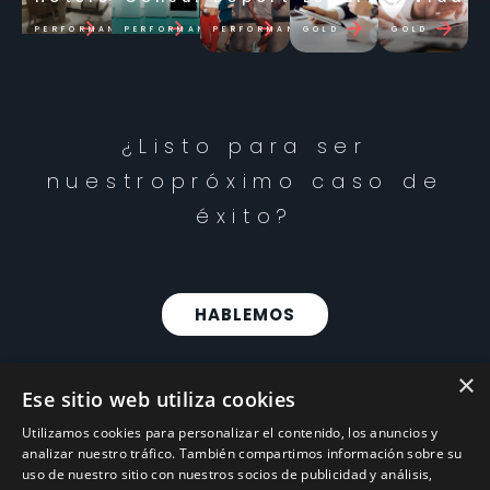
PERFORMANCE
PERFORMANCE
PERFORMANCE
GOLD
GOLD
¿Listo para ser
nuestro
próximo caso de
éxito?
HABLEMOS
×
INICIO
SÍGUENOS
Ese sitio web utiliza cookies
POLÍTICA
Brain 360 en el
EN:
SERVICIOS
marco del
COPYRIGHT
DE
Utilizamos cookies para personalizar el contenido, los anuncios y
Programa para el
RESULTADOS
fomento de la
COOKIES
analizar nuestro tráfico. También compartimos información sobre su
© 2025
contratación
uso de nuestro sitio con nuestros socios de publicidad y análisis,
EQUIPO
estable a personas