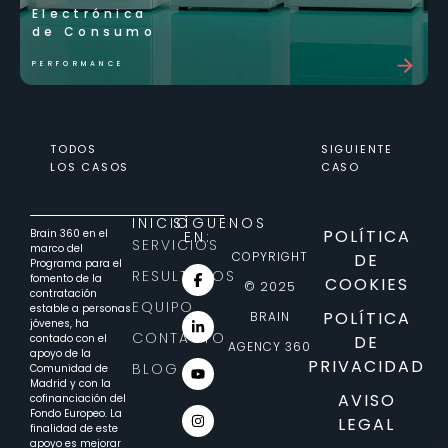
Electrónica
de Consumo
PERFORMANCE
TODOS
SIGUIENTE
LOS CASOS
CASO
INICIO
SÍGUENOS
POLÍTICA
Brain 360 en el
EN:
SERVICIOS
marco del
COPYRIGHT
DE
Programa para el
RESULTADOS
fomento de la
COOKIES
© 2025
contratación
EQUIPO
estable a personas
POLÍTICA
BRAIN
jóvenes, ha
CONTACTO
contado con el
DE
AGENCY 360
apoyo de la
PRIVACIDAD
BLOG
Comunidad de
Madrid y con la
AVISO
cofinanciación del
Fondo Europeo. La
LEGAL
finalidad de este
apoyo es mejorar