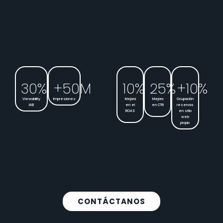
30
%
+
50
M
10
%
25
%
+
10
%
Viewability
Impresiones
Mejora
Mejora
Ocupación
IAB
en el
en CTR
reservas
ROAS
en sitio
web
propio
CONTÁCTANOS